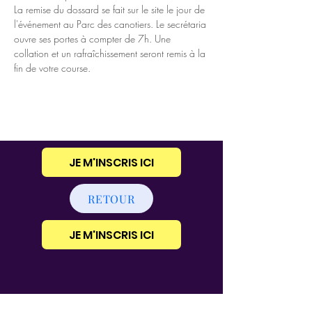
La remise du dossard se fait sur le site le jour de 
l'événement au Parc des canotiers. Le secrétaria 
ouvre ses portes à compter de 7h. Une 
collation et un rafraîchissement seront remis à la 
fin de votre course. 
JE M'INSCRIS ICI
RETOUR
JE M'INSCRIS ICI